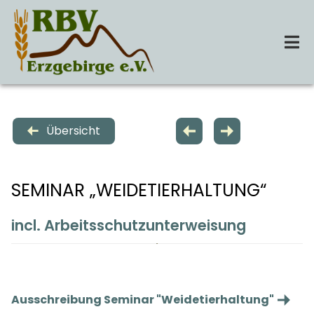
Zum
Inhalt
springen
Tog
Nav
Startseite
Übersicht
Über Uns
SEMINAR „WEIDETIERHALTUNG“
Leistungen
incl. Arbeitsschutzunterweisung
Termine
Kontakt
Ausschreibung Seminar "Weidetierhaltung"