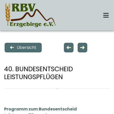
Zum
Inhalt
springen
Tog
Nav
Startseite
Übersicht
Über Uns
40. BUNDESENTSCHEID
Leistungen
LEISTUNGSPFLÜGEN
Termine
Kontakt
Programm zum Bundesentscheid