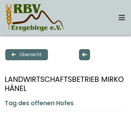
Zum
Inhalt
springen
Tog
Nav
Startseite
Übersicht
Über Uns
LANDWIRTSCHAFTSBETRIEB MIRKO
Leistungen
HÄNEL
Tag des offenen Hofes
Termine
Kontakt