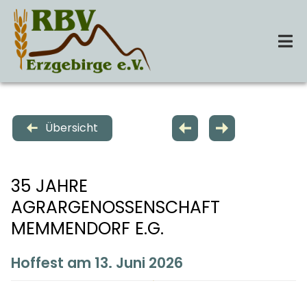
Zum
Inhalt
springen
Tog
Nav
Startseite
Übersicht
Über Uns
35 JAHRE
Leistungen
AGRARGENOSSENSCHAFT
MEMMENDORF E.G.
Termine
Hoffest am 13. Juni 2026
Kontakt