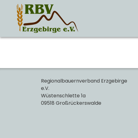
Zum
Inhalt
springen
Regionalbauernverband Erzgebirge
e.V.
Wüstenschlette 1a
09518 Großrückerswalde