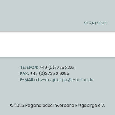
STARTSEITE
TELEFON:
+49 (0)3735 22231
FAX:
+49 (0)3735 219295
E-MAIL:
rbv-erzgebirge@t-online.de
© 2026 Regionalbauernverband Erzgebirge e.V.